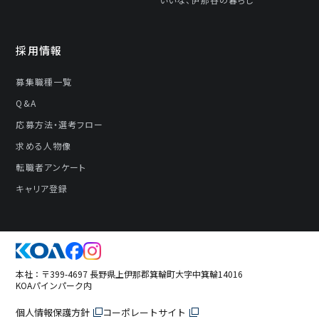
採⽤情報
募集職種一覧
Q&A
応募⽅法・選考フロー
求める人物像
転職者アンケート
キャリア登録
本社：〒399-4697 長野県上伊那郡箕輪町大字中箕輪14016
KOAパインパーク内
個人情報保護方針
コーポレートサイト