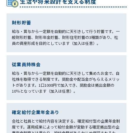
⽣活や将来設計を⽀える制度
財形貯蓄
給与・賞与から一定額を自動的に天引きして行う貯蓄です。一
般財形貯蓄、財形年金貯蓄、財形住宅貯蓄の3種類があり、社
員の資産形成を目的としています（加入は任意）。
従業員持株会
給与・賞与から一定額を自動的に天引きして集めたお金で、自
社株を取得できる制度です。奨励金や配当金がもらえるメリッ
トがあります。1口1000円で加入でき、奨励金は拠出金額の
10％となっています（加入は任意）。
確定給付企業年⾦あり
会社と社員とで給付内容を決定する、確定給付型の企業年金制
度です。運用成果によって給付金額が変動する確定拠出型の企
業年金制度とは異なり、給付金額があらかじめ保証されるた