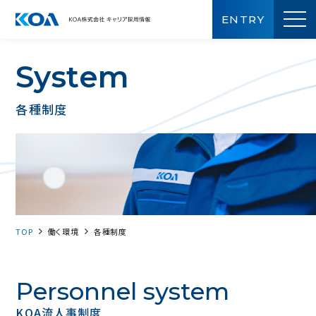
ENTRY
S
y
s
t
e
m
各種制度
TOP
働く環境
各種制度
Personnel system
KOA流人事制度