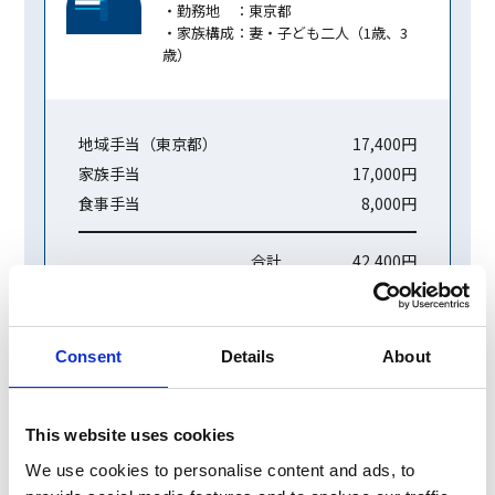
・勤務地 ：東京都
・家族構成：妻・子ども二人（1歳、3
歳）
地域手当（東京都）
17,400円
家族手当
17,000円
食事手当
8,000円
合計
42,400円
Consent
Details
About
独⾝寮、借り上げ社宅制度
独身寮、借り上げ社宅制度は、自家用車での通勤距離が50Km
This website uses cookies
以上、公共交通機関を使っての通勤時間が90分以上の社員に対
し適用となります。
We use cookies to personalise content and ads, to