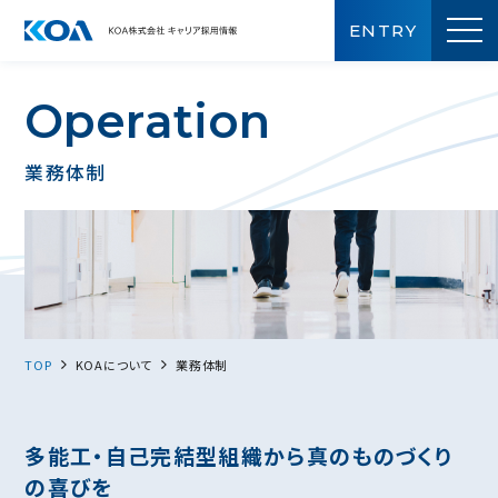
ENTRY
O
p
e
r
a
t
i
o
n
業務体制
TOP
KOAについて
業務体制
多能⼯・⾃⼰完結型組織から真のものづくり
の喜びを