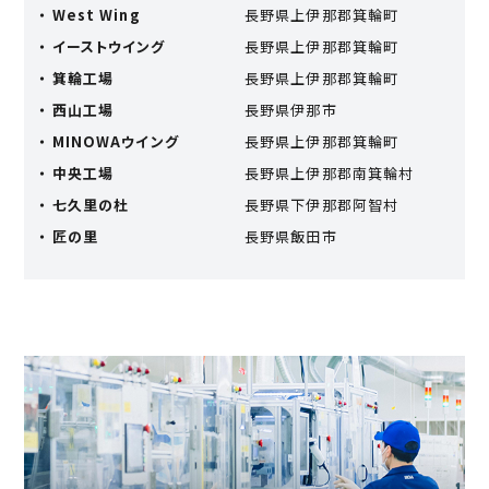
・ West Wing
⻑野県上伊那郡箕輪町
・ イーストウイング
⻑野県上伊那郡箕輪町
・ 箕輪⼯場
⻑野県上伊那郡箕輪町
・ ⻄⼭⼯場
長野県伊那市
・ MINOWAウイング
⻑野県上伊那郡箕輪町
・ 中央⼯場
長野県上伊那郡南箕輪村
・ 七久⾥の杜
長野県下伊那郡阿智村
・ 匠の⾥
⻑野県飯⽥市