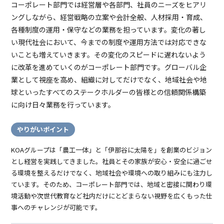
コーポレート部門では経営層や各部門、社員のニーズをヒアリ
ングしながら、経営戦略の立案や会計全般、人材採用・育成、
各種制度の運用・保守などの業務を担っています。変化の著し
い現代社会において、今までの制度や運用方法では対応できな
いことも増えていきます。その変化のスピードに遅れないよう
に改革を進めていくのがコーポレート部門です。グローバル企
業として視座を高め、組織に対してだけでなく、地域社会や地
球といったすべてのステークホルダーの皆様との信頼関係構築
に向け日々業務を行っています。
やりがいポイント
KOAグループは「農工一体」と「伊那谷に太陽を」を創業のビジョン
とし経営を実践してきました。社員とその家族が安心・安全に過ごせ
る環境を整えるだけでなく、地域社会や環境への取り組みにも注力し
ています。そのため、コーポレート部門では、地域と密接に関わり環
境活動や次世代教育など社内だけにとどまらない視野を広くもった仕
事へのチャレンジが可能です。