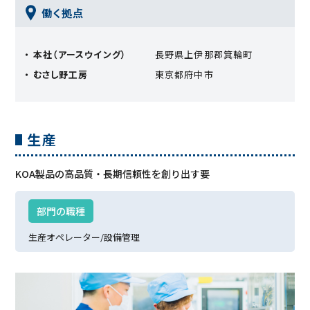
働く拠点
・ 本社（アースウイング）
長野県上伊那郡箕輪町
・ むさし野工房
東京都府中市
⽣産
KOA製品の高品質・長期信頼性を創り出す要
部⾨の職種
⽣産オペレーター/
設備管理