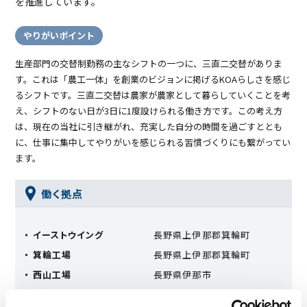
を推進しています。
やりがいポイント
生産部門の交替制勤務の主なシフトの一つに、三直二交替がありま
す。これは「農工一体」を創業のビジョンに掲げるKOAらしさを感じ
るシフトです。三直二交替は農家が農家として暮らしていくことを考
え、シフトのない日が3日に1度設けられる働き方です。この考え方
は、現在の当社に引き継がれ、充実した自分の時間を過ごすととも
に、仕事に集中してやりがいを感じられる習慣づくりにも繋がってい
ます。
働く拠点
・ イーストウイング
⻑野県上伊那郡箕輪町
・ 箕輪⼯場
⻑野県上伊那郡箕輪町
・ ⻄⼭⼯場
長野県伊那市
・ MINOWAウイング
長野県上伊那郡箕輪町