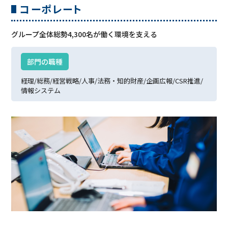
コーポレート
グループ全体総勢4,300名が働く環境を⽀える
部⾨の職種
経理/
総務/
経営戦略/
⼈事/
法務・知的財産/
企画広報/
CSR推進/
情報システム